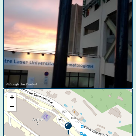
© Google User Content
+
−