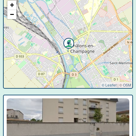
+
−
© Leaflet
|
©
OSM