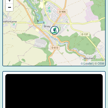
−
© Leaflet
|
©
OSM