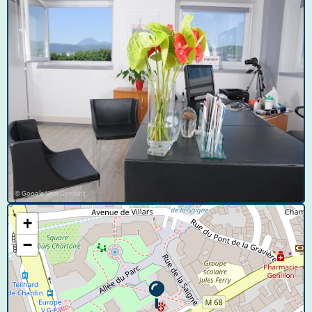
© Google User Content
+
−