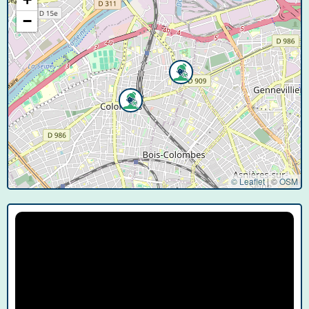
−
© Leaflet
|
©
OSM